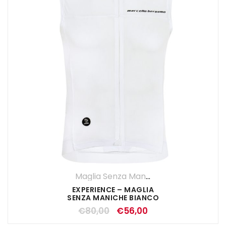
Maglia Senza Maniche
,
Maglie
,
SALDI E
EXPERIENCE – MAGLIA
SENZA MANICHE BIANCO
€
80,00
€
56,00