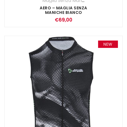
Maglia Senza Maniche
,
Maglie
,
UOMO
AERO – MAGLIA SENZA
MANICHE BIANCO
€
69,00
NEW