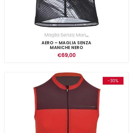
Maglia Senza Maniche
,
Maglie
,
UOMO
AERO – MAGLIA SENZA
MANICHE NERO
€
69,00
-30%