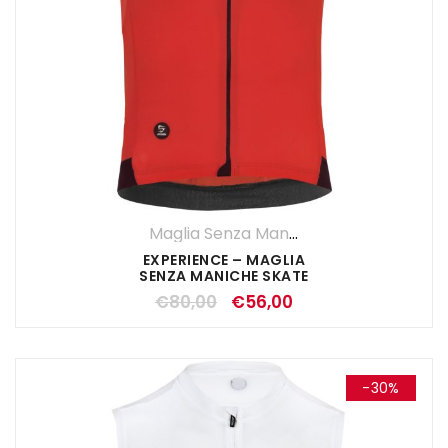
Maglia Senza Maniche
,
Maglie
,
OUTLET
EXPERIENCE – MAGLIA
SENZA MANICHE SKATE
€
80,00
€
56,00
-30%