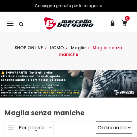
Consegna gratuita per tutto agosto
0
Mobile
navigation
SHOP ONLINE
UOMO
Maglie
Maglia senza
maniche
Maglia senza maniche
Skip to content
Per pagina