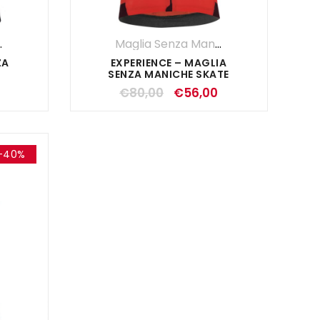
Maniche
,
Maglie
,
UOMO
Maglia Senza Maniche
,
Maglie
,
OUTL
ZA
EXPERIENCE – MAGLIA
SENZA MANICHE SKATE
€
80,00
€
56,00
-40%