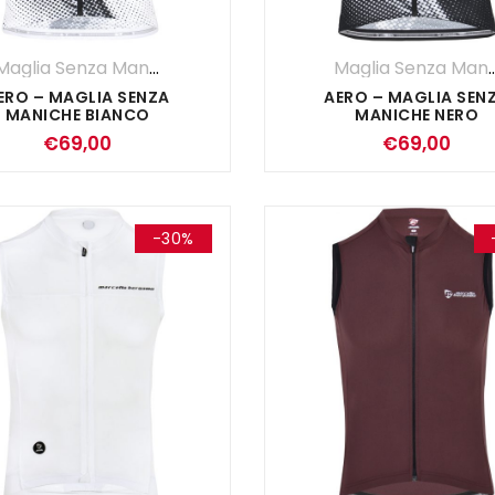
Maglia Senza Maniche
,
Maglie
,
UOMO
Maglia Senza 
ERO – MAGLIA SENZA
AERO – MAGLIA SEN
MANICHE BIANCO
MANICHE NERO
€
69,00
€
69,00
-30%