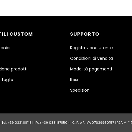
TILI CUSTOM
SUPPORTO
ecnici
Registrazione utente
Condizioni di vendita
ione prodotti
Modalità pagamenti
 taglie
Resi
Spedizioni
Tel. +39 0331.881181 | Fax +39 0331.878504 | C. F. e P. IVA 07639960157 | REA MI 1