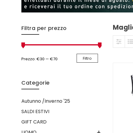
Magli
Skip to content
Filtra per prezzo
Filtro
Prezzo:
€30
—
€70
Categorie
Autunno /Inverno '25
SALDI ESTIVI
GIFT CARD
+
UOMO