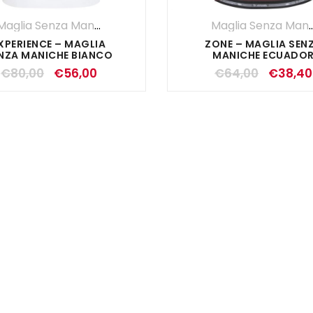
Maglia Senza Maniche
,
Maglie
,
SALDI ESTIVI
,
UOMO
Maglia Senza 
XPERIENCE – MAGLIA
ZONE – MAGLIA SEN
NZA MANICHE BIANCO
MANICHE ECUADO
€
80,00
€
56,00
€
64,00
€
38,40