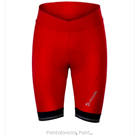
Pantaloncini
,
Pantaloni
,
UOMO