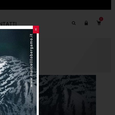
0
NTATTI
X