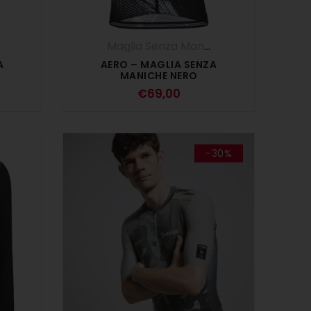
,
Maglie
,
UOMO
Maglia Senza Maniche
,
Maglie
,
UOMO
A
AERO – MAGLIA SENZA
MANICHE NERO
€
69,00
-30%