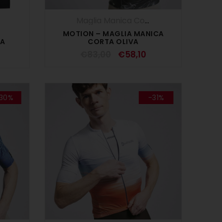
,
DONNA
,
Maglie Manica Lunga
Maglia Manica Corta
,
Maglie
,
SALDI ES
MOTION – MAGLIA MANICA
GA
CORTA OLIVA
€
83,00
€
58,10
30%
-31%