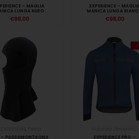
PERIENCE – MAGLIA
EXPERIENCE – MAGLI
ANICA LUNGA NERO
MANICA LUNGA BIAN
€
98,00
€
98,00
-
ACCESSORI
,
Testa
Autunno /Inverno '25
 – PASSAMONTAGNA
EXPERIENCE PRO –