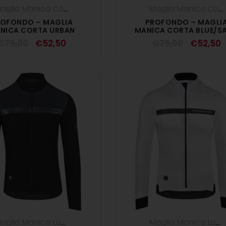
Maglia Manica Corta
,
Maglie
,
SALDI ESTIVI
,
UOMO
Maglia Manica Corta
ROFONDO – MAGLIA
PROFONDO – MAGLI
NICA CORTA URBAN
MANICA CORTA BLUE/S
€
75,00
€
52,50
€
75,00
€
52,50
Maglia Manica Lunga
,
UOMO
Maglia Manica Lunga