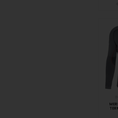
I
MER
TER