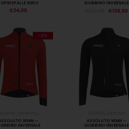
COPRISPALLE NERO
GIUBBINO INVERNALE
AVIATORE
€
24,00
€
210,00
€
136,50
-31%
Autunno /Inverno '25
,
DONNA
,
Giubbini
DONNA
,
Giubbini
ASSOLUTO WMN –
ASSOLUTO WMN –
IUBBINO INVERNALE
GIUBBINO INVERNALE