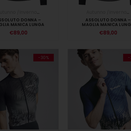
Autunno /Inverno '25
,
DONNA
,
Maglie Manica Lunga
Autunno /Inverno '25
SSOLUTO DONNA –
ASSOLUTO DONNA –
GLIA MANICA LUNGA
MAGLIA MANICA LUN
NERO
SURVIVOR NERO
€
89,00
€
89,00
-30%
-