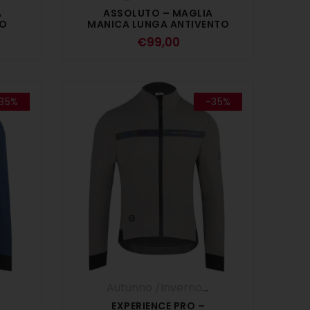
A
ASSOLUTO – MAGLIA
CO
MANICA LUNGA ANTIVENTO
€
99,00
35%
-35%
,
Giubbini
,
UOMO
Autunno /Inverno '25
,
Giubbini
,
UOMO
EXPERIENCE PRO –