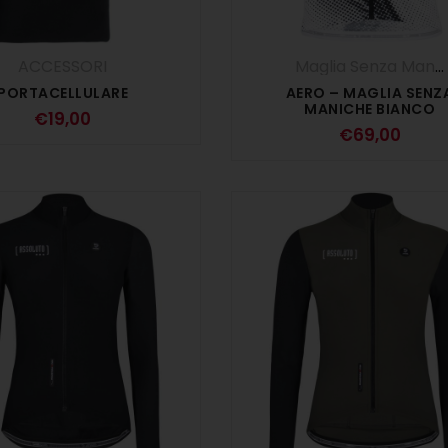
ACCESSORI
Maglia Senza Maniche
PORTACELLULARE
AERO – MAGLIA SENZ
MANICHE BIANCO
€
19,00
€
69,00