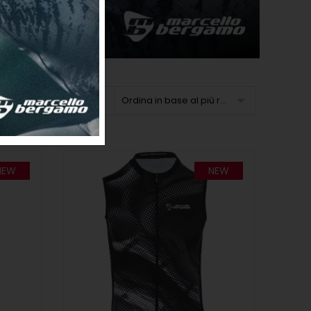
Ordina in base al più recente
NEW
NEW