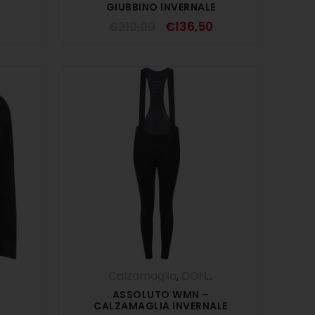
GIUBBINO INVERNALE
TORTORA
€
210,00
€
136,50
Calzamaglia
,
DONNA
,
Pantaloni
ASSOLUTO WMN –
CALZAMAGLIA INVERNALE