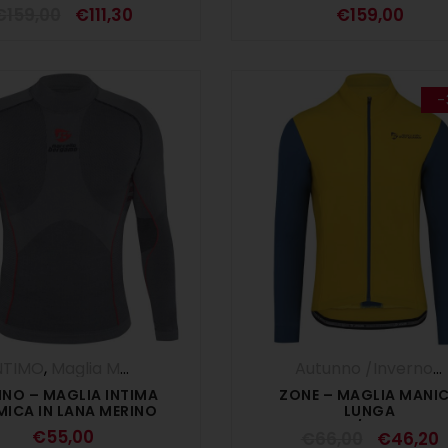
DONNA ROSSO
DONNA NERO
€
159,00
€
111,30
€
159,00
-
NTIMO
,
Maglia Manica Lunga
Autunno /Inverno '25
INO – MAGLIA INTIMA
ZONE – MAGLIA MANI
MICA IN LANA MERINO
LUNGA
ZENZERO/PETROLEU
€
55,00
€
66,00
€
46,20