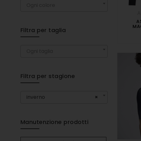
Ogni colore
A
MA
Filtra per taglia
Ogni taglia
Filtra per stagione
inverno
×
Manutenzione prodotti