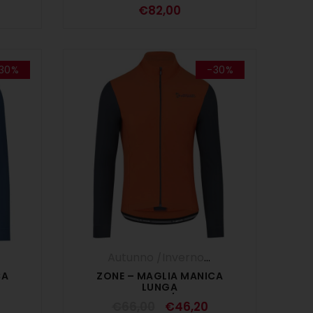
DONNA NERO
€
82,00
30%
-30%
,
Maglia Manica Lunga
,
UOMO
Autunno /Inverno '25
,
Maglia Manica 
CA
ZONE – MAGLIA MANICA
LUNGA
M
MARRAKECH/GRIGIO
€
66,00
€
46,20