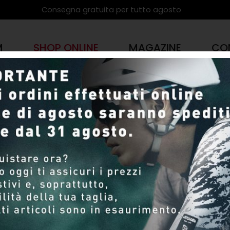
Consegna gratuita per tutto agosto
M
SHOP ONLINE
MAGAZINE
CO
PRODOTTI
SHOP ONLINE