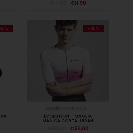
€
17,00
€
11,90
30%
-30%
ALDI ESTIVI
Maglia Manica Corta
,
Maglie
,
SALDI ES
IVA
EVOLUTION – MAGLIA
MANICA CORTA URBAN
€
80,00
€
56,00