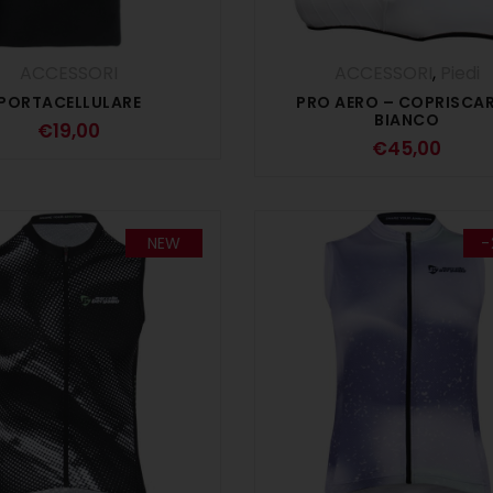
ACCESSORI
ACCESSORI
,
Piedi
PORTACELLULARE
PRO AERO – COPRISCA
BIANCO
€
19,00
€
45,00
NEW
-