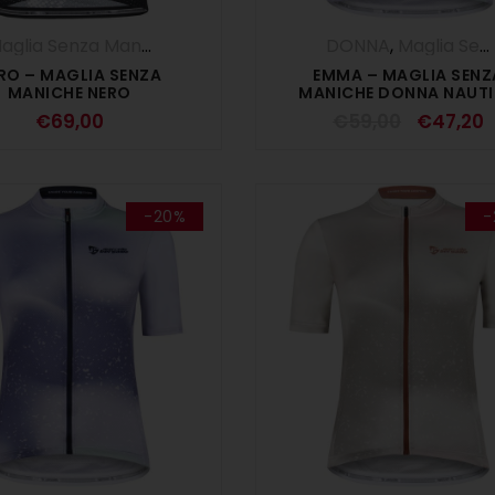
Maglia Senza Maniche
,
Maglie
,
UOMO
DONNA
,
Maglia Senza Maniche
RO – MAGLIA SENZA
EMMA – MAGLIA SENZ
MANICHE NERO
MANICHE DONNA NAUT
€
69,00
€
59,00
€
47,20
-20%
-