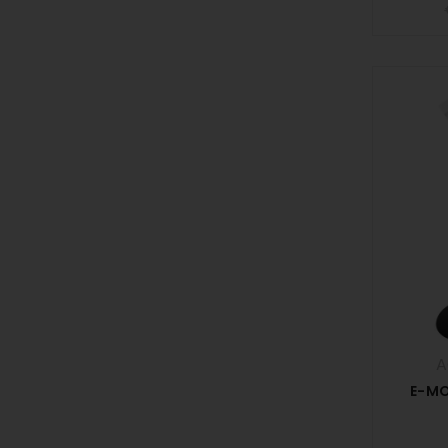
A
E-MO