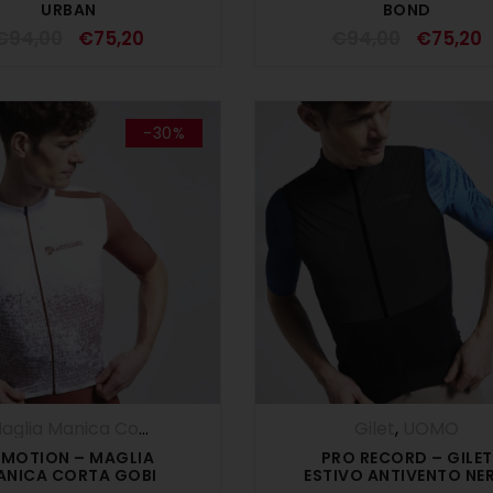
URBAN
BOND
€
94,00
€
75,20
€
94,00
€
75,20
-30%
Maglia Manica Corta
,
Maglie
,
SALDI ESTIVI
,
UOMO
Gilet
,
UOMO
-MOTION – MAGLIA
PRO RECORD – GILET
ANICA CORTA GOBI
ESTIVO ANTIVENTO NE