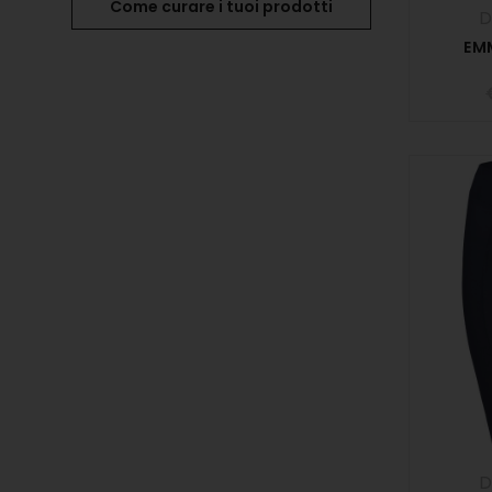
Come curare i tuoi prodotti
D
EM
D