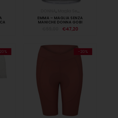
,
Maglie
,
OUTLET
DONNA
,
,
SALDI ESTIVI
Maglia Senza Maniche
,
Magli
A
EMMA – MAGLIA SENZA
ICA
MANICHE DONNA GOBI
€
59,00
€
47,20
20%
-20%