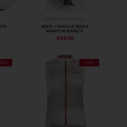
Maglia Senza Maniche
,
Maglie
,
UOMO
RPA
AERO – MAGLIA SENZA
MANICHE BIANCO
€
69,00
20%
-20%