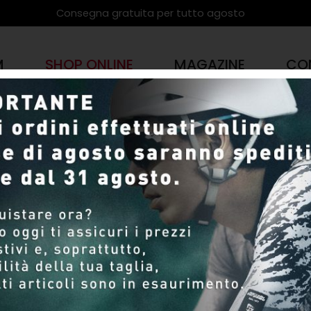
Consegna gratuita per tutto agosto
M
SHOP ONLINE
MAGAZINE
CO
PRODOTTI
SHOP ONLINE