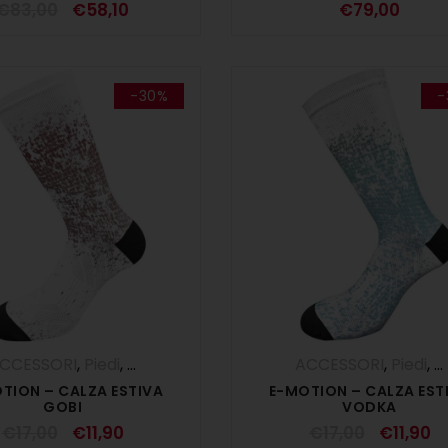
€
83,00
€
58,10
€
79,00
-30%
-
CCESSORI
,
Piedi
,
SALDI ESTIVI
ACCESSORI
,
Piedi
,
S
TION – CALZA ESTIVA
E-MOTION – CALZA EST
GOBI
VODKA
€
17,00
€
11,90
€
17,00
€
11,90