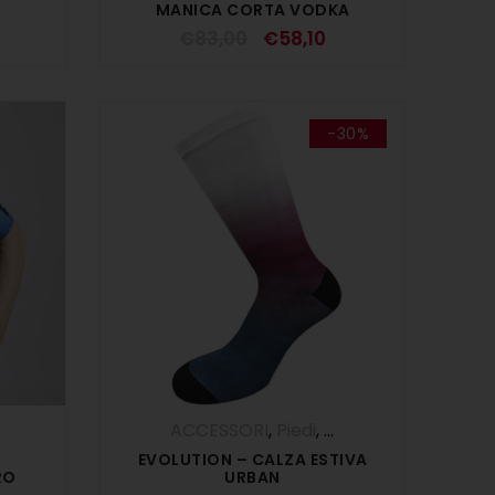
MANICA CORTA VODKA
€
83,00
€
58,10
-30%
ACCESSORI
,
Piedi
,
SALDI ESTIVI
EVOLUTION – CALZA ESTIVA
RO
URBAN