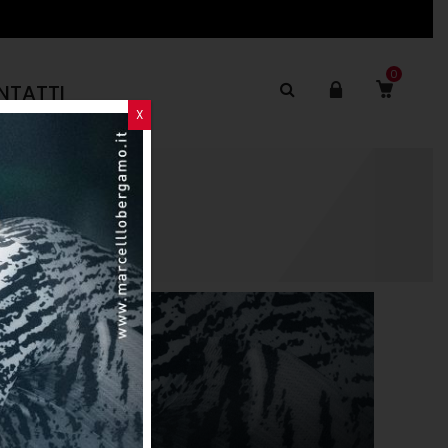
0
NTATTI
X