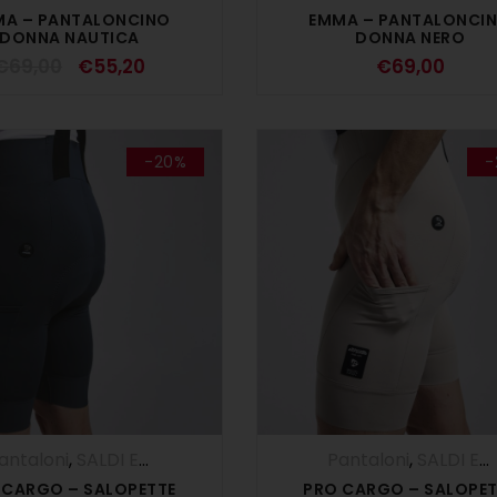
MA – PANTALONCINO
EMMA – PANTALONCI
DONNA NAUTICA
DONNA NERO
€
69,00
€
55,20
€
69,00
-20%
-
antaloni
,
SALDI ESTIVI
,
Salopette
,
UOMO
Pantaloni
,
SALDI ESTIVI
 CARGO – SALOPETTE
PRO CARGO – SALOPET