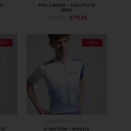
NO
PRO CARGO – SALOPETTE
NERO
€
94,00
€
75,20
20%
-30%
,
Salopette
,
UOMO
Maglia Manica Corta
,
Maglie
,
SALDI ES
TE
E-MOTION – MAGLIA