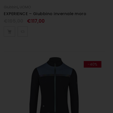
Giubbini
,
UOMO
EXPERIENCE – Giubbino invernale moro
€
195,00
€
117,00
-40%