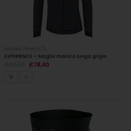
Autunno /Inverno '25
,
Maglia manica lunga
,
UOMO
EXPERIENCE – Maglia manica lunga grigio
€
98,00
€
78,40