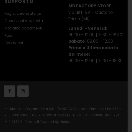
SUPPORTO
MB FACTORY STORE
via Nitti 1/A - Castano
Registrazione utente
Primo (MI)
Condizioni di vendita
Lunedì - Venerdì
:
Modalità pagamenti
09.00 – 12.00 | 15.30 – 18.30
Resi
Sabato
: 09.00 – 12.00
Spedizioni
Primo e Ultimo sabato
del mese
:
09.00 – 12.00 | 15.00 – 18.30
MB Marcello Bergamo | via Nitti 1/A 20022 Castano Primo (MI) Italy | Tel.
+39 0331.881181 | Fax +39 0331.878504 | C. F. e P. IVA 07639960157 | REA
MI 1173520 |
Privacy
||
Powered by Unique