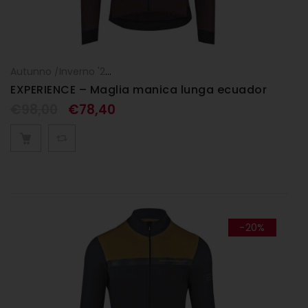
Autunno /Inverno '25
,
Maglia manica lunga
,
UOMO
EXPERIENCE – Maglia manica lunga ecuador
€
98,00
€
78,40
-20%