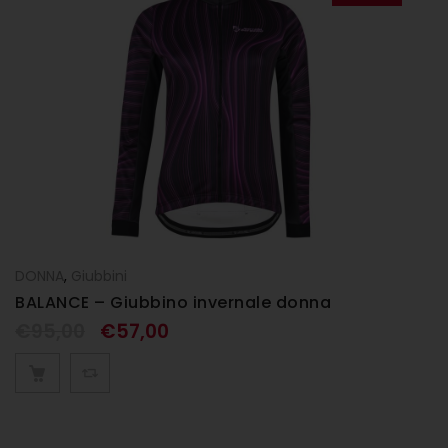
DONNA
,
Giubbini
BALANCE – Giubbino invernale donna
€
95,00
€
57,00