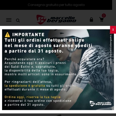
Consegna gratuita per tutto agosto
0
Mobile
navigation
X
PRODOTTI
SHOP ONLINE
Pagina 10
Skip to content
Per pagina