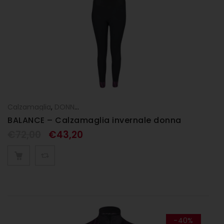
Calzamaglia
,
DONNA
,
Pantaloni
BALANCE – Calzamaglia invernale donna
€
72,00
€
43,20
-40%