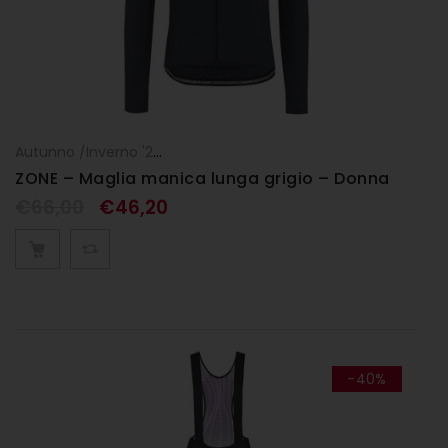
Autunno /Inverno '25
,
DONNA
,
Maglia manica lunga
,
Maglie
ZONE – Maglia manica lunga grigio – Donna
€
66,00
€
46,20
-40%