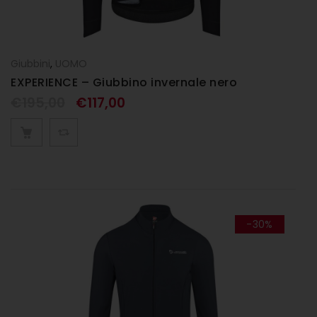
Giubbini
,
UOMO
EXPERIENCE – Giubbino invernale nero
€
195,00
€
117,00
-30%