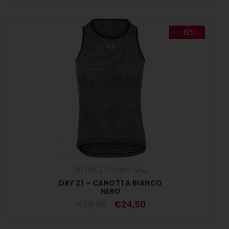
-16%
INTIMO
,
Maglia Senza Maniche - Canotta
DRY 21 – CANOTTA BIANCO
NERO
€
29,00
€
24,50