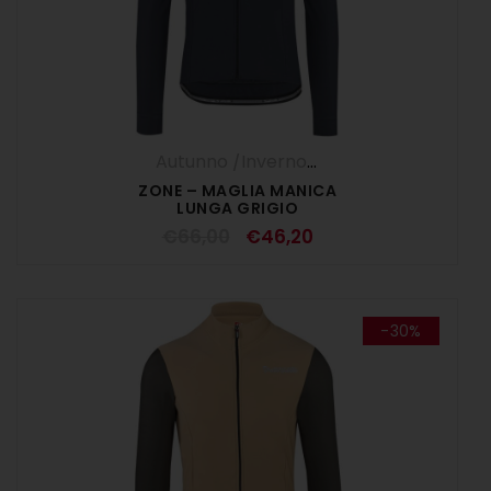
Autunno /Inverno '25
,
Maglia Manica L
ZONE – MAGLIA MANICA
LUNGA GRIGIO
€
66,00
€
46,20
-30%