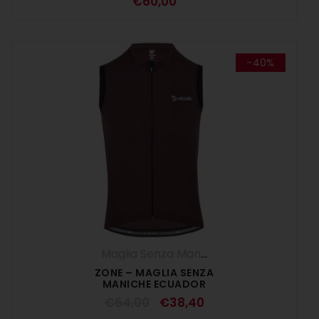
€
60,00
-40%
Maglia Senza Maniche
,
Maglie
,
UOMO
ZONE – MAGLIA SENZA
MANICHE ECUADOR
€
64,00
€
38,40