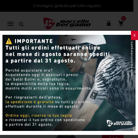
Consegna gratuita per tutto agosto
0
Mobile
navigation
X
PRODOTTI
SHOP ONLINE
Pagina 11
Skip to content
Per pagina