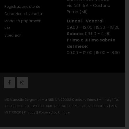
via Nitti 1/A - Castano
Registrazione utente
Primo (MI)
Condizioni di vendita
Lunedì - Venerdì
:
Modalità pagamenti
09.00 – 12.00 | 15.30 – 18.30
Resi
Sabato
: 09.00 – 12.00
Spedizioni
Primo e Ultimo sabato
del mese
:
09.00 – 12.00 | 15.00 – 18.30
MB Marcello Bergamo | via Nitti 1/A 20022 Castano Primo (MI) Italy | Tel.
+39 0331.881181 | Fax +39 0331.878504 | C. F. e P. IVA 07639960157 | REA
MI 1173520 |
Privacy
||
Powered by Unique