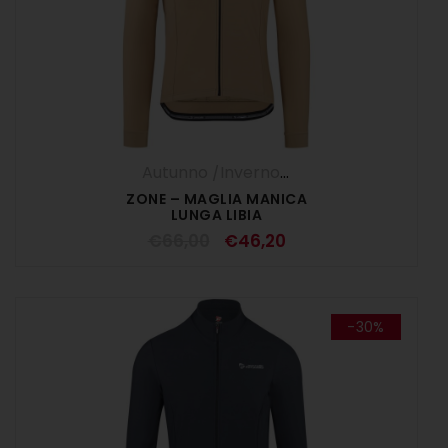
Autunno /Inverno '25
,
Maglia Manica L
ZONE – MAGLIA MANICA
LUNGA LIBIA
€
66,00
€
46,20
-30%