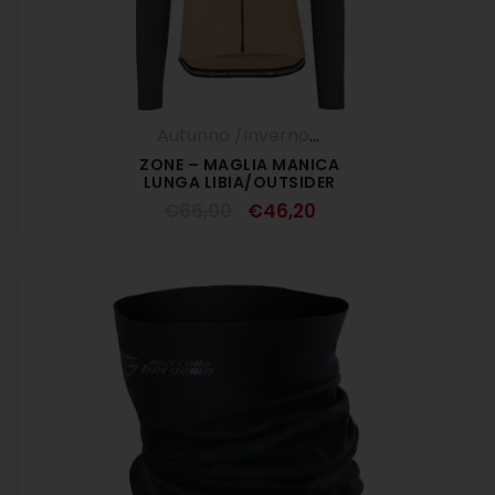
Autunno /Inverno '25
,
Maglia Manica L
ZONE – MAGLIA MANICA
LUNGA LIBIA/OUTSIDER
€
66,00
€
46,20