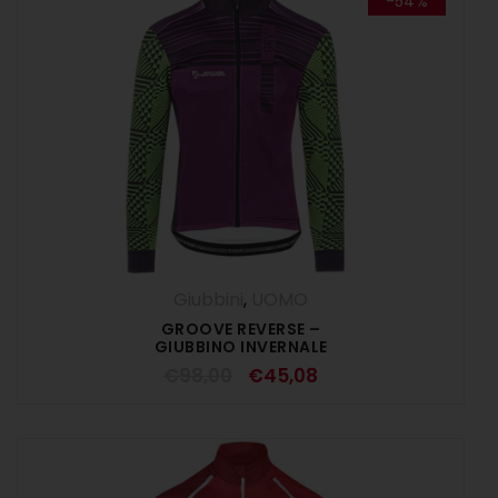
-54%
Giubbini
,
UOMO
GROOVE REVERSE –
GIUBBINO INVERNALE
€
98,00
€
45,08