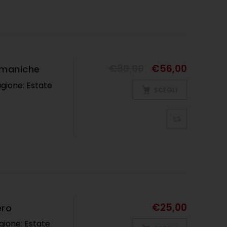
ESTIVI
,
UOMO
€
80,00
€
56,00
 maniche
agione: Estate
SCEGLI
€
25,00
ero
gione: Estate