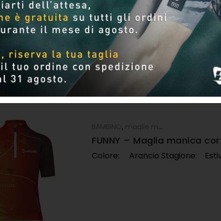
Per pagina
BAMBINO
,
maglie manica corta
FUNNY – Maglia manica co
Colore: Arancio Stagione: Est