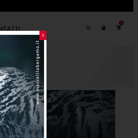
0
NTATTI
X