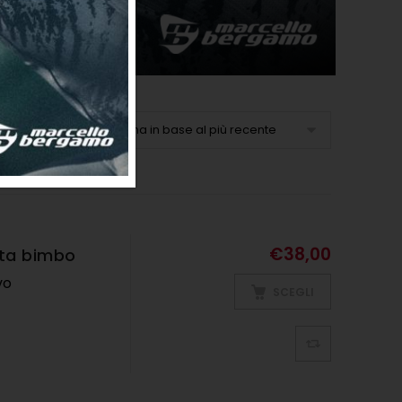
Ordina in base al più recente
€
38,00
rta bimbo
ivo
SCEGLI