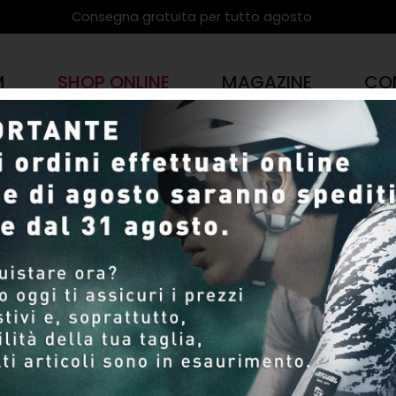
Consegna gratuita per tutto agosto
M
SHOP ONLINE
MAGAZINE
CO
PRODOTTI
SHOP ONLINE
Pagina 6