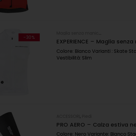
Maglia senza maniche
,
Maglie
,
SALDI 
-30%
EXPERIENCE – Maglia senza
bianco
Colore: Bianco Varianti : Skate St
Vestibilità: Slim
ACCESSORI
,
Piedi
PRO AERO – Calza estiva n
Colore: Nero Variante: Bianco Sta