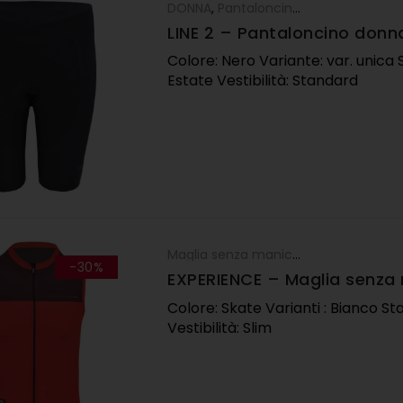
DONNA
,
Pantaloncini
,
Pantaloni
LINE 2 – Pantaloncino donn
Colore: Nero Variante: var. unica 
Estate Vestibilità: Standard
Maglia senza maniche
,
Maglie
,
OUTLE
-30%
EXPERIENCE – Maglia senza
skate
Colore: Skate Varianti : Bianco St
Vestibilità: Slim