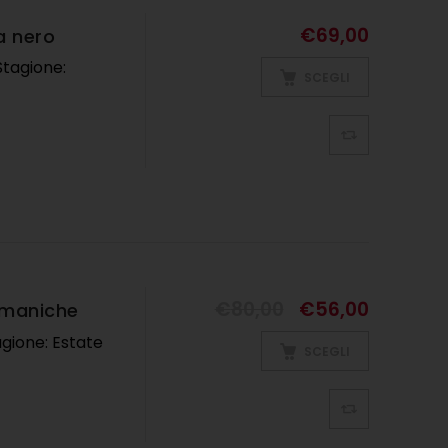
€
69,00
a nero
Stagione:
SCEGLI
T
,
SALDI ESTIVI
,
UOMO
€
80,00
€
56,00
 maniche
agione: Estate
SCEGLI