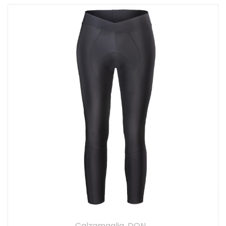
Calzamaglia
,
DONNA
,
Pantaloni