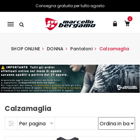
Consegna gratuita per tutto agosto
0
Mobile
navigation
SHOP ONLINE
DONNA
Pantaloni
Calzamaglia
Calzamaglia
Skip to content
Per pagina