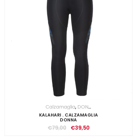
Calzamaglia
,
DONNA
,
OUTLET
KALAHARI . CALZAMAGLIA
DONNA
€
79,00
€
39,50