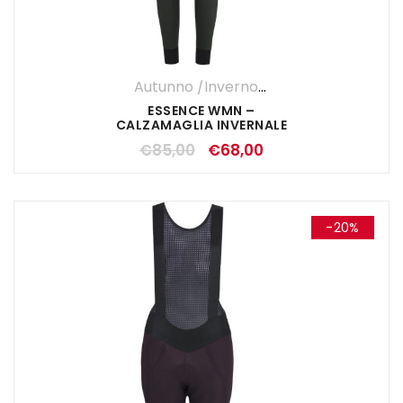
Autunno /Inverno '25
,
Calzamaglia
,
DO
ESSENCE WMN –
CALZAMAGLIA INVERNALE
DONNA WALD
€
85,00
€
68,00
-20%