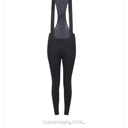
Calzamaglia
,
DONNA
,
Pantaloni