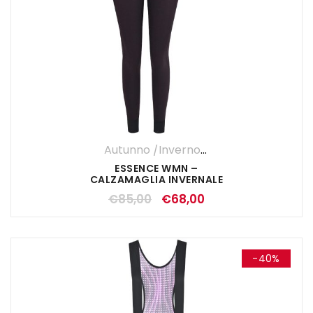
Autunno /Inverno '25
,
Calzamaglia
,
DO
ESSENCE WMN –
CALZAMAGLIA INVERNALE
DONNA BEREEN
€
85,00
€
68,00
-40%