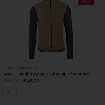
-30%
Autunno /Inverno '25
,
Maglia manica lunga
,
Maglie
,
UOMO
ZONE – Maglia manica lunga libia/outsider
€
66,00
€
46,20