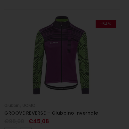
-54%
Giubbini
,
UOMO
GROOVE REVERSE – Giubbino invernale
€
98,00
€
45,08